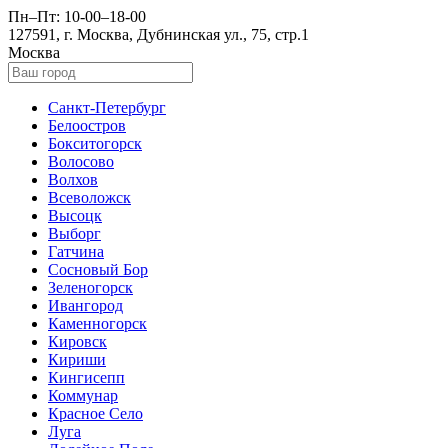
Пн–Пт: 10-00–18-00
127591, г. Москва, Дубнинская ул., 75, стр.1
Москва
Санкт-Петербург
Белоостров
Бокситогорск
Волосово
Волхов
Всеволожск
Высоцк
Выборг
Гатчина
Сосновый Бор
Зеленогорск
Ивангород
Каменногорск
Кировск
Кириши
Кингисепп
Коммунар
Красное Село
Луга