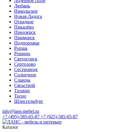
Лодейное Поле
Любань
Никольское
Новая Ладога
Отрадное
Пикалёво
Приозерск
Приморск
Подпорожье
Ропша
Рощино
Светогорск
Сертолово
Сестрорецк
Солнечное
Сланцы
Сясьстрой
Тихвин
Тосно
Шлиссельбург
info@lans-mebel.ru
+7 (495)-585-65-87
+7 (925)-585-65-87
Каталог