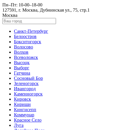
Пн–Пт: 10-00–18-00
127591, г. Москва, Дубнинская ул., 75, стр.1
Москва
Санкт-Петербург
Белоостров
Бокситогорск
Волосово
Волхов
Всеволожск
Высоцк
Выборг
Гатчина
Сосновый Бор
Зеленогорск
Ивангород
Каменногорск
Кировск
Кириши
Кингисепп
Коммунар
Красное Село
Луга