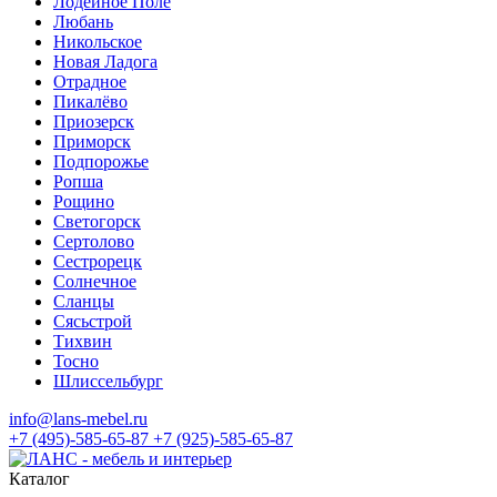
Лодейное Поле
Любань
Никольское
Новая Ладога
Отрадное
Пикалёво
Приозерск
Приморск
Подпорожье
Ропша
Рощино
Светогорск
Сертолово
Сестрорецк
Солнечное
Сланцы
Сясьстрой
Тихвин
Тосно
Шлиссельбург
info@lans-mebel.ru
+7 (495)-585-65-87
+7 (925)-585-65-87
Каталог