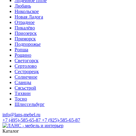
Лодейное Поле
Любань
Никольское
Новая Ладога
Отрадное
Пикалёво
Приозерск
Приморск
Подпорожье
Ропша
Рощино
Светогорск
Сертолово
Сестрорецк
Солнечное
Сланцы
Сясьстрой
Тихвин
Тосно
Шлиссельбург
info@lans-mebel.ru
+7 (495)-585-65-87
+7 (925)-585-65-87
Каталог