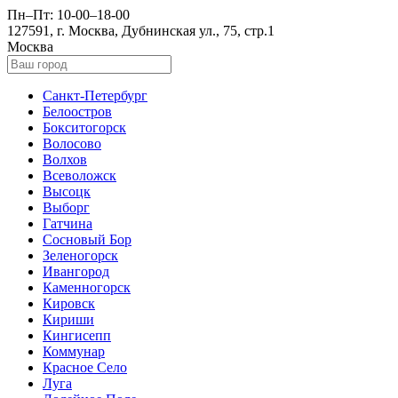
Пн–Пт: 10-00–18-00
127591, г. Москва, Дубнинская ул., 75, стр.1
Москва
Санкт-Петербург
Белоостров
Бокситогорск
Волосово
Волхов
Всеволожск
Высоцк
Выборг
Гатчина
Сосновый Бор
Зеленогорск
Ивангород
Каменногорск
Кировск
Кириши
Кингисепп
Коммунар
Красное Село
Луга