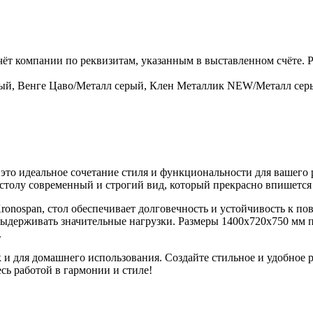
чёт компании по реквизитам, указанным в выставленном счёте.
ый, Венге Цаво/Металл серый, Клен Металлик NEW/Металл серы
это идеальное сочетание стиля и функциональности для вашего 
 столу современный и строгий вид, который прекрасно впишется
onospan, стол обеспечивает долговечность и устойчивость к п
держивать значительные нагрузки. Размеры 1400x720x750 мм п
.
 и для домашнего использования. Создайте стильное и удобное р
сь работой в гармонии и стиле!