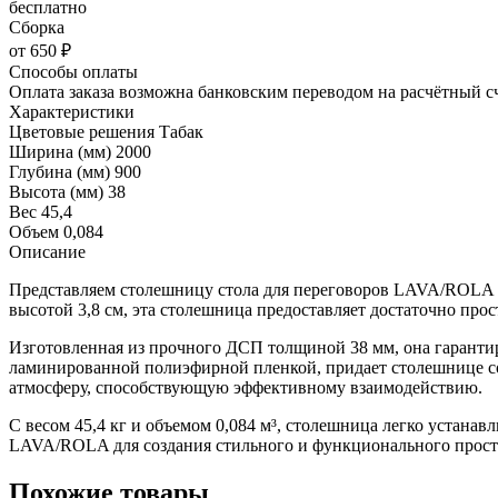
бесплатно
Сборка
от 650 ₽
Способы оплаты
Оплата заказа возможна банковским переводом на расчётный с
Характеристики
Цветовые решения
Табак
Ширина (мм)
2000
Глубина (мм)
900
Высота (мм)
38
Вес
45,4
Объем
0,084
Описание
Представляем столешницу стола для переговоров LAVA/ROLA L.
высотой 3,8 см, эта столешница предоставляет достаточно про
Изготовленная из прочного ДСП толщиной 38 мм, она гарантир
ламинированной полиэфирной пленкой, придает столешнице со
атмосферу, способствующую эффективному взаимодействию.
С весом 45,4 кг и объемом 0,084 м³, столешница легко устана
LAVA/ROLA для создания стильного и функционального простр
Похожие товары