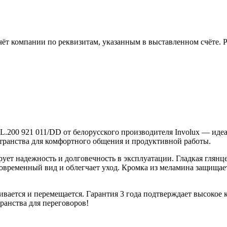
чёт компании по реквизитам, указанным в выставленном счёте.
200 921 011/DD от белорусского производителя Involux — идеа
странства для комфортного общения и продуктивной работы.
ует надежность и долговечность в эксплуатации. Гладкая глянц
временный вид и облегчает уход. Кромка из меламина защищает
вливается и перемещается. Гарантия 3 года подтверждает высоко
анства для переговоров!