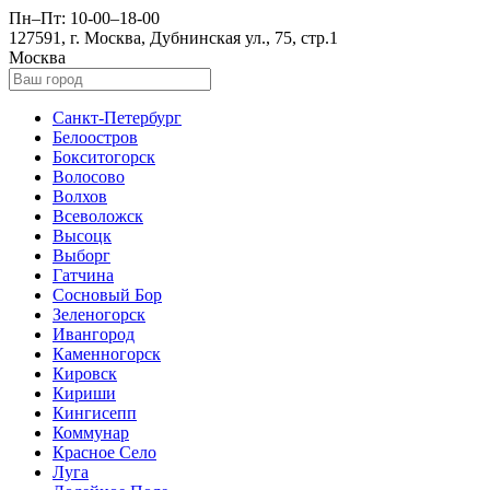
Пн–Пт: 10-00–18-00
127591, г. Москва, Дубнинская ул., 75, стр.1
Москва
Санкт-Петербург
Белоостров
Бокситогорск
Волосово
Волхов
Всеволожск
Высоцк
Выборг
Гатчина
Сосновый Бор
Зеленогорск
Ивангород
Каменногорск
Кировск
Кириши
Кингисепп
Коммунар
Красное Село
Луга