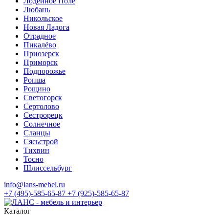
Лодейное Поле
Любань
Никольское
Новая Ладога
Отрадное
Пикалёво
Приозерск
Приморск
Подпорожье
Ропша
Рощино
Светогорск
Сертолово
Сестрорецк
Солнечное
Сланцы
Сясьстрой
Тихвин
Тосно
Шлиссельбург
info@lans-mebel.ru
+7 (495)-585-65-87
+7 (925)-585-65-87
Каталог