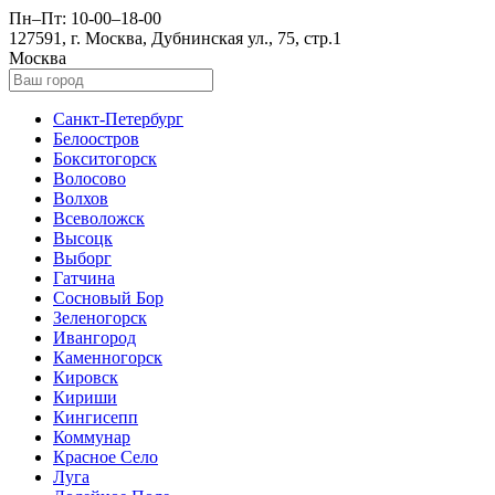
Пн–Пт: 10-00–18-00
127591, г. Москва, Дубнинская ул., 75, стр.1
Москва
Санкт-Петербург
Белоостров
Бокситогорск
Волосово
Волхов
Всеволожск
Высоцк
Выборг
Гатчина
Сосновый Бор
Зеленогорск
Ивангород
Каменногорск
Кировск
Кириши
Кингисепп
Коммунар
Красное Село
Луга