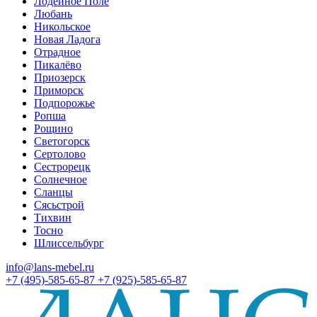
Лодейное Поле
Любань
Никольское
Новая Ладога
Отрадное
Пикалёво
Приозерск
Приморск
Подпорожье
Ропша
Рощино
Светогорск
Сертолово
Сестрорецк
Солнечное
Сланцы
Сясьстрой
Тихвин
Тосно
Шлиссельбург
info@lans-mebel.ru
+7 (495)-585-65-87
+7 (925)-585-65-87