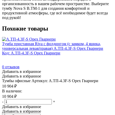
организованность в вашем рабочем пространстве. Выберите
тумбу Nova S В.ТМ-1 для создания комфортной и
продуктивной атмосферы, где всё необходимое будет всегда
под рукой!
Похожие товары
Тумба приставная Riva с фолдингом (с замком, 4 ящика,
универсальная левая/правая) А.ТП-4.3F-S Орех Гварнери
Код: А.ТП-4.3F-S Орех Гварнери
0
отзывов
Добавить в избранное
Добавить в избранное
Тумбы офисные
Артикул: А.ТП-4.3F-S Орех Гварнери
10 904
₽
В наличии:
10 904
₽
-
+
Добавить в избранное
Добавить в избранное