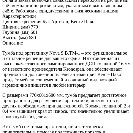
Оплата заказа возможна банковским переводом на расчётный
счёт компании по реквизитам, указанным в выставленном
счёте. Работаем с юридическими и физическими лицами.
Характеристики
Цветовые решения
Бук Артизан, Венге Цаво
Ширина (мм)
770
Глубина (мм)
601
Высота (мм)
680
Описание
Тумба под оргтехнику Nova S В.ТМ-1 – это функциональное
и стильное решение для вашего офиса. Изготовленная из
высококачественного ламинированного ДСП толщиной 16 мм
от известного производителя Kronospan, она обеспечивает
прочность и долговечность. Элегантный цвет Венге Цаво
придаёт мебели современный и солидный вид, который
гармонично впишется в любой интерьер.
С размерами 770x601x680 мм, тумба предлагает достаточное
пространство для размещения оргтехники, документов и
других необходимых принадлежностей. Кромка толщиной 2 и
0,4 мм защищает края от износа, что значительно увеличивает
срок службы изделия.
Эта тумба не только практична, но и эстетически
привлекательна, помогая поддерживать порядок и