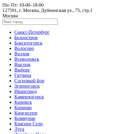
Пн–Пт: 10-00–18-00
127591, г. Москва, Дубнинская ул., 75, стр.1
Москва
Санкт-Петербург
Белоостров
Бокситогорск
Волосово
Волхов
Всеволожск
Высоцк
Выборг
Гатчина
Сосновый Бор
Зеленогорск
Ивангород
Каменногорск
Кировск
Кириши
Кингисепп
Коммунар
Красное Село
Луга