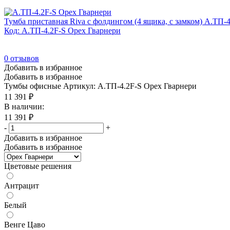
Тумба приставная Riva с фолдингом (4 ящика, с замком) А.ТП-
Код: А.ТП-4.2F-S Орех Гварнери
0
отзывов
Добавить в избранное
Добавить в избранное
Тумбы офисные
Артикул: А.ТП-4.2F-S Орех Гварнери
11 391
₽
В наличии:
11 391
₽
-
+
Добавить в избранное
Добавить в избранное
Цветовые решения
Антрацит
Белый
Венге Цаво