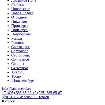
Лодейное Поле
Любань
Никольское
Новая Ладога
Отрадное
Пикалёво
Приозерск
Приморск
Подпорожье
Ропша
Рощино
Светогорск
Сертолово
Сестрорецк
Солнечное
Сланцы
Сясьстрой
Тихвин
Тосно
Шлиссельбург
info@lans-mebel.ru
+7 (495)-585-65-87
+7 (925)-585-65-87
Каталог