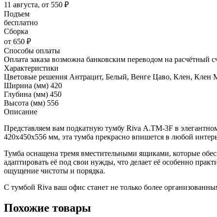
11 августа, от 550 ₽
Подъем
бесплатно
Сборка
от 650 ₽
Способы оплаты
Оплата заказа возможна банковским переводом на расчётный с
Характеристики
Цветовые решения
Антрацит, Белый, Венге Цаво, Клен, Клен
Ширина (мм)
420
Глубина (мм)
450
Высота (мм)
556
Описание
Представляем вам подкатную тумбу Riva А.ТМ-3F в элегантном
420х450х556 мм, эта тумба прекрасно впишется в любой интерь
Тумба оснащена тремя вместительными ящиками, которые обес
адаптировать её под свои нужды, что делает её особенно пра
ощущение чистоты и порядка.
С тумбой Riva ваш офис станет не только более организованны
Похожие товары