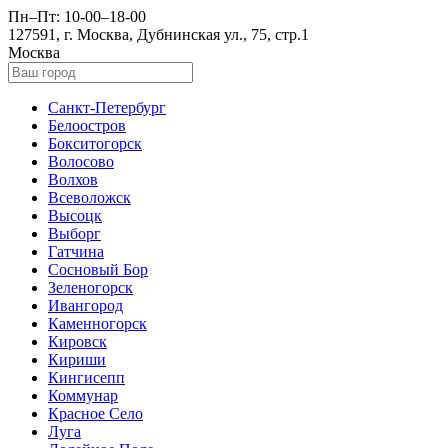
Пн–Пт: 10-00–18-00
127591, г. Москва, Дубнинская ул., 75, стр.1
Москва
Санкт-Петербург
Белоостров
Бокситогорск
Волосово
Волхов
Всеволожск
Высоцк
Выборг
Гатчина
Сосновый Бор
Зеленогорск
Ивангород
Каменногорск
Кировск
Кириши
Кингисепп
Коммунар
Красное Село
Луга