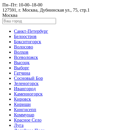
Пн–Пт: 10-00–18-00
127591, г. Москва, Дубнинская ул., 75, стр.1
Москва
Санкт-Петербург
Белоостров
Бокситогорск
Волосово
Волхов
Всеволожск
Высоцк
Выборг
Гатчина
Сосновый Бор
Зеленогорск
Ивангород
Каменногорск
Кировск
Кириши
Кингисепп
Коммунар
Красное Село
Луга