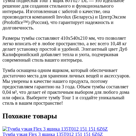
Тумба подвесная Tour 1 ящик 80T027 DL — это идеальное
решение для создания стильного и функционального
интерьера. Изготовленная с заботой о качестве, она
производится компанией Involux (Беларусь) и ЦентрЭксим
(Profoffice™) (Россия), что гарантирует надежность и
долговечность.
Размеры тумбы составляют 410x540x210 мм, что позволяет
легко вписать её в любое пространство, а вес всего 10,48 кг
делает установку простой и удобной. Элегантный цвет Дуб
Калифорнийский добавляет тепла и уюта, подчеркивая
современный стиль вашего интерьера.
Тумба оснащена одним ящиком, который обеспечивает
достаточно места для хранения личных вещей и аксессуаров.
Мы уверены в качестве нашего продукта, поэтому
предоставляем гарантию на 3 года. Объем тумбы составляет
0,04 м³, что делает её практичным выбором для любого дома
или офиса. Выберите тумбу Tour 1 и создайте уникальный
стиль в вашем пространстве!
Похожие товары
Тумба узкая Flex 3 ящика 135T012 151 151 6Z6Z