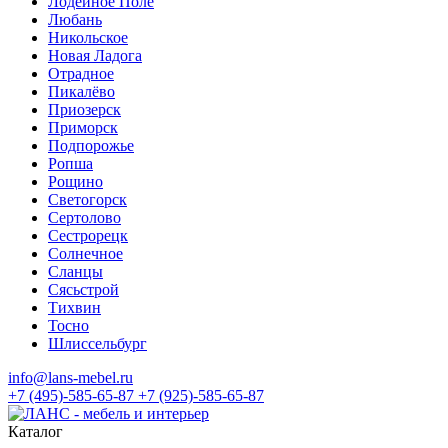
Лодейное Поле
Любань
Никольское
Новая Ладога
Отрадное
Пикалёво
Приозерск
Приморск
Подпорожье
Ропша
Рощино
Светогорск
Сертолово
Сестрорецк
Солнечное
Сланцы
Сясьстрой
Тихвин
Тосно
Шлиссельбург
info@lans-mebel.ru
+7 (495)-585-65-87
+7 (925)-585-65-87
Каталог