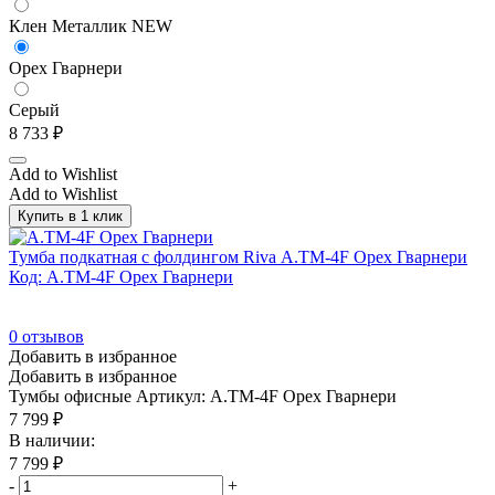
Клен Металлик NEW
Орех Гварнери
Серый
8 733
₽
Add to Wishlist
Add to Wishlist
Купить в 1 клик
Тумба подкатная с фолдингом Riva А.ТМ-4F Орех Гварнери
Код: А.ТМ-4F Орех Гварнери
0
отзывов
Добавить в избранное
Добавить в избранное
Тумбы офисные
Артикул: А.ТМ-4F Орех Гварнери
7 799
₽
В наличии:
7 799
₽
-
+