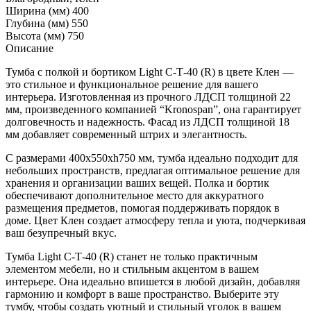
Ширина (мм)
400
Глубина (мм)
550
Высота (мм)
750
Описание
Тумба с полкой и бортиком Light С-Т-40 (R) в цвете Клен —
это стильное и функциональное решение для вашего
интерьера. Изготовленная из прочного ЛДСП толщиной 22
мм, произведенного компанией “Kronospan”, она гарантирует
долговечность и надежность. Фасад из ЛДСП толщиной 18
мм добавляет современный штрих и элегантность.
С размерами 400x550xh750 мм, тумба идеально подходит для
небольших пространств, предлагая оптимальное решение для
хранения и организации ваших вещей. Полка и бортик
обеспечивают дополнительное место для аккуратного
размещения предметов, помогая поддерживать порядок в
доме. Цвет Клен создает атмосферу тепла и уюта, подчеркивая
ваш безупречный вкус.
Тумба Light С-Т-40 (R) станет не только практичным
элементом мебели, но и стильным акцентом в вашем
интерьере. Она идеально впишется в любой дизайн, добавляя
гармонию и комфорт в ваше пространство. Выберите эту
тумбу, чтобы создать уютный и стильный уголок в вашем