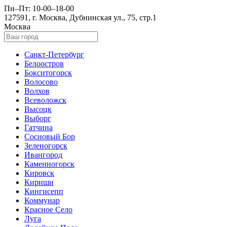
Пн–Пт: 10-00–18-00
127591, г. Москва, Дубнинская ул., 75, стр.1
Москва
Санкт-Петербург
Белоостров
Бокситогорск
Волосово
Волхов
Всеволожск
Высоцк
Выборг
Гатчина
Сосновый Бор
Зеленогорск
Ивангород
Каменногорск
Кировск
Кириши
Кингисепп
Коммунар
Красное Село
Луга