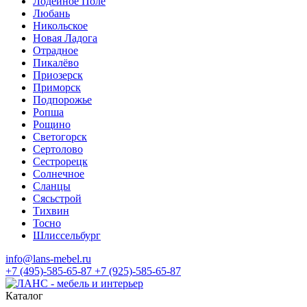
Лодейное Поле
Любань
Никольское
Новая Ладога
Отрадное
Пикалёво
Приозерск
Приморск
Подпорожье
Ропша
Рощино
Светогорск
Сертолово
Сестрорецк
Солнечное
Сланцы
Сясьстрой
Тихвин
Тосно
Шлиссельбург
info@lans-mebel.ru
+7 (495)-585-65-87
+7 (925)-585-65-87
Каталог