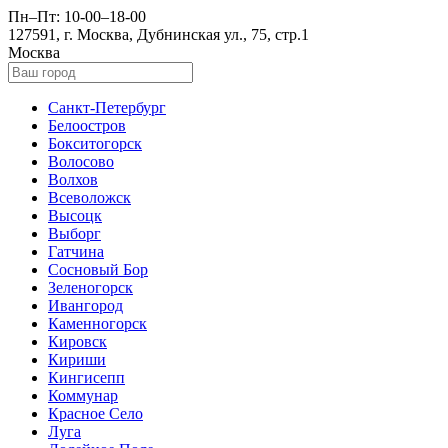
Пн–Пт: 10-00–18-00
127591, г. Москва, Дубнинская ул., 75, стр.1
Москва
Санкт-Петербург
Белоостров
Бокситогорск
Волосово
Волхов
Всеволожск
Высоцк
Выборг
Гатчина
Сосновый Бор
Зеленогорск
Ивангород
Каменногорск
Кировск
Кириши
Кингисепп
Коммунар
Красное Село
Луга