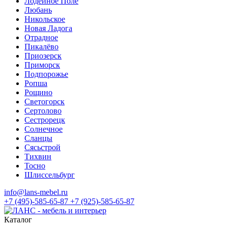
Лодейное Поле
Любань
Никольское
Новая Ладога
Отрадное
Пикалёво
Приозерск
Приморск
Подпорожье
Ропша
Рощино
Светогорск
Сертолово
Сестрорецк
Солнечное
Сланцы
Сясьстрой
Тихвин
Тосно
Шлиссельбург
info@lans-mebel.ru
+7 (495)-585-65-87
+7 (925)-585-65-87
Каталог