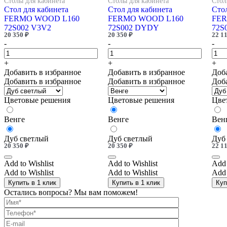
Столы для кабинета
Столы для кабинета
Стол
Стол для кабинета
Стол для кабинета
Стол
FERMO WOOD L160
FERMO WOOD L160
FER
72S002 V3V2
72S002 DYDY
72S
20 350
₽
20 350
₽
22 1
-
-
-
+
+
+
Добавить в избранное
Добавить в избранное
Доб
Добавить в избранное
Добавить в избранное
Доб
Цветовые решения
Цветовые решения
Цве
Венге
Венге
Вен
Дуб светлый
Дуб светлый
Дуб
20 350
₽
20 350
₽
22 1
Add to Wishlist
Add to Wishlist
Add 
Add to Wishlist
Add to Wishlist
Add 
Купить в 1 клик
Купить в 1 клик
Куп
Остались вопросы? Мы вам поможем!