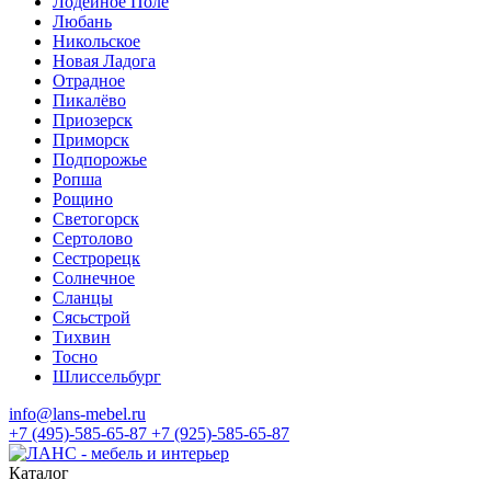
Лодейное Поле
Любань
Никольское
Новая Ладога
Отрадное
Пикалёво
Приозерск
Приморск
Подпорожье
Ропша
Рощино
Светогорск
Сертолово
Сестрорецк
Солнечное
Сланцы
Сясьстрой
Тихвин
Тосно
Шлиссельбург
info@lans-mebel.ru
+7 (495)-585-65-87
+7 (925)-585-65-87
Каталог