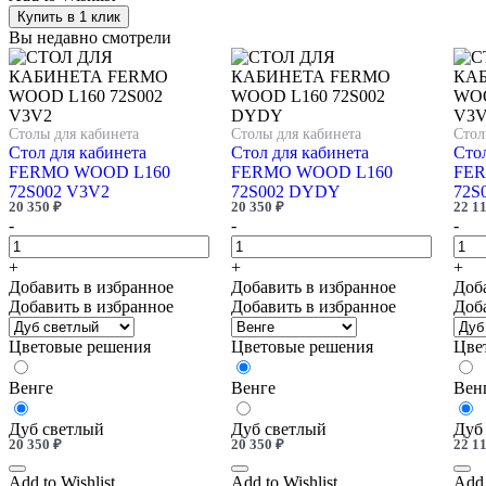
Купить в 1 клик
Вы недавно смотрели
Столы для кабинета
Столы для кабинета
Стол
Стол для кабинета
Стол для кабинета
Стол
FERMO WOOD L160
FERMO WOOD L160
FER
72S002 V3V2
72S002 DYDY
72S
20 350
₽
20 350
₽
22 1
-
-
-
+
+
+
Добавить в избранное
Добавить в избранное
Доб
Добавить в избранное
Добавить в избранное
Доб
Цветовые решения
Цветовые решения
Цве
Венге
Венге
Вен
Дуб светлый
Дуб светлый
Дуб
20 350
₽
20 350
₽
22 1
Add to Wishlist
Add to Wishlist
Add 