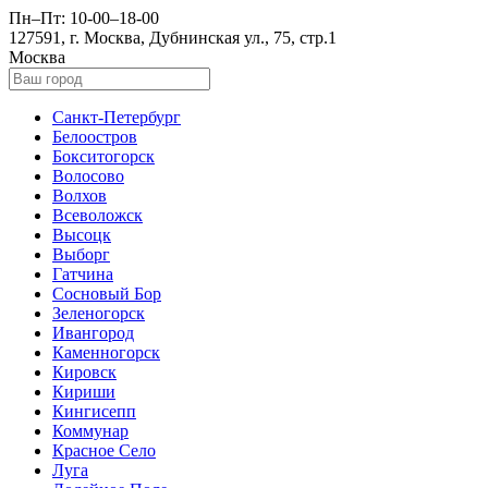
Пн–Пт: 10-00–18-00
127591, г. Москва, Дубнинская ул., 75, стр.1
Москва
Санкт-Петербург
Белоостров
Бокситогорск
Волосово
Волхов
Всеволожск
Высоцк
Выборг
Гатчина
Сосновый Бор
Зеленогорск
Ивангород
Каменногорск
Кировск
Кириши
Кингисепп
Коммунар
Красное Село
Луга