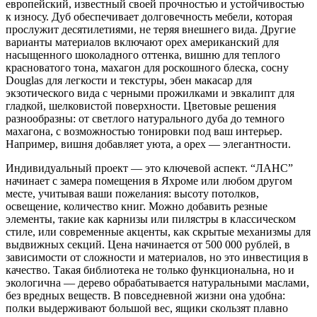
европейский, известный своей прочностью и устойчивостью
к износу. Дуб обеспечивает долговечность мебели, которая
прослужит десятилетиями, не теряя внешнего вида. Другие
варианты материалов включают орех американский для
насыщенного шоколадного оттенка, вишню для теплого
красноватого тона, махагон для роскошного блеска, сосну
Douglas для легкости и текстуры, эбен макасар для
экзотического вида с черными прожилками и эвкалипт для
гладкой, шелковистой поверхности. Цветовые решения
разнообразны: от светлого натурального дуба до темного
махагона, с возможностью тонировки под ваш интерьер.
Например, вишня добавляет уюта, а орех — элегантности.
Индивидуальный проект — это ключевой аспект. “ЛАНС”
начинает с замера помещения в Яхроме или любом другом
месте, учитывая ваши пожелания: высоту потолков,
освещение, количество книг. Можно добавить резные
элементы, такие как карнизы или пилястры в классическом
стиле, или современные акценты, как скрытые механизмы для
выдвижных секций. Цена начинается от 500 000 рублей, в
зависимости от сложности и материалов, но это инвестиция в
качество. Такая библиотека не только функциональна, но и
экологична — дерево обрабатывается натуральными маслами,
без вредных веществ. В повседневной жизни она удобна:
полки выдерживают большой вес, ящики скользят плавно