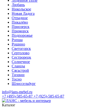
Лодейное Поле
Любань
Никольское
Новая Ладога
Отрадное
Пикалёво
Приозерск
Приморск
Подпорожье
Ропша
Рощино
Светогорск
Сертолово
Сестрорецк
Солнечное
Сланцы
Сясьстрой
Тихвин
Тосно
Шлиссельбург
info@lans-mebel.ru
+7 (495)-585-65-87
+7 (925)-585-65-87
Каталог