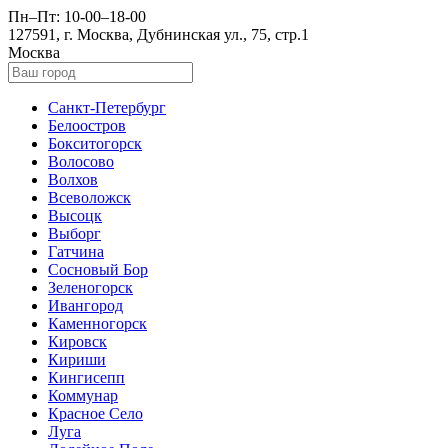
Пн–Пт: 10-00–18-00
127591, г. Москва, Дубнинская ул., 75, стр.1
Москва
Санкт-Петербург
Белоостров
Бокситогорск
Волосово
Волхов
Всеволожск
Высоцк
Выборг
Гатчина
Сосновый Бор
Зеленогорск
Ивангород
Каменногорск
Кировск
Кириши
Кингисепп
Коммунар
Красное Село
Луга