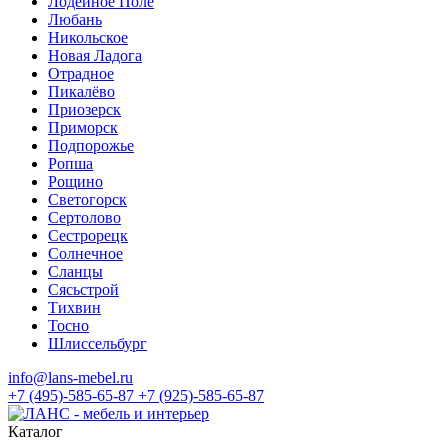
Лодейное Поле
Любань
Никольское
Новая Ладога
Отрадное
Пикалёво
Приозерск
Приморск
Подпорожье
Ропша
Рощино
Светогорск
Сертолово
Сестрорецк
Солнечное
Сланцы
Сясьстрой
Тихвин
Тосно
Шлиссельбург
info@lans-mebel.ru
+7 (495)-585-65-87
+7 (925)-585-65-87
Каталог