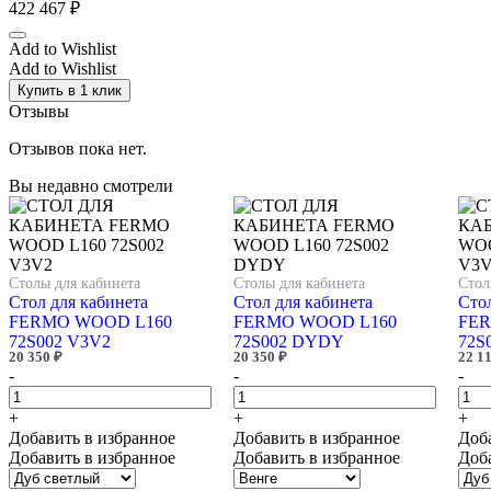
422 467
₽
Add to Wishlist
Add to Wishlist
Купить в 1 клик
Отзывы
Отзывов пока нет.
Вы недавно смотрели
Столы для кабинета
Столы для кабинета
Стол
Стол для кабинета
Стол для кабинета
Стол
FERMO WOOD L160
FERMO WOOD L160
FER
72S002 V3V2
72S002 DYDY
72S
20 350
₽
20 350
₽
22 1
-
-
-
+
+
+
Добавить в избранное
Добавить в избранное
Доб
Добавить в избранное
Добавить в избранное
Доб