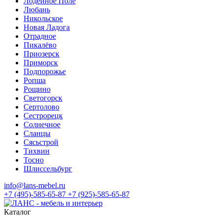
Лодейное Поле
Любань
Никольское
Новая Ладога
Отрадное
Пикалёво
Приозерск
Приморск
Подпорожье
Ропша
Рощино
Светогорск
Сертолово
Сестрорецк
Солнечное
Сланцы
Сясьстрой
Тихвин
Тосно
Шлиссельбург
info@lans-mebel.ru
+7 (495)-585-65-87
+7 (925)-585-65-87
Каталог