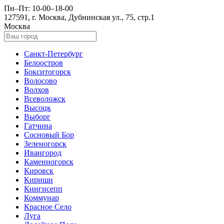
Пн–Пт: 10-00–18-00
127591, г. Москва, Дубнинская ул., 75, стр.1
Москва
Санкт-Петербург
Белоостров
Бокситогорск
Волосово
Волхов
Всеволожск
Высоцк
Выборг
Гатчина
Сосновый Бор
Зеленогорск
Ивангород
Каменногорск
Кировск
Кириши
Кингисепп
Коммунар
Красное Село
Луга