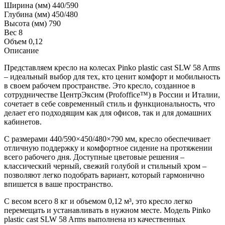
Ширина (мм)
440/590
Глубина (мм)
450/480
Высота (мм)
790
Вес
8
Объем
0,12
Описание
Представляем кресло на колесах Pinko plastic cast SLW 58 Arms
– идеальный выбор для тех, кто ценит комфорт и мобильность
в своем рабочем пространстве. Это кресло, созданное в
сотрудничестве ЦентрЭксим (Profoffice™) в России и Италии,
сочетает в себе современный стиль и функциональность, что
делает его подходящим как для офисов, так и для домашних
кабинетов.
С размерами 440/590×450/480×790 мм, кресло обеспечивает
отличную поддержку и комфортное сидение на протяжении
всего рабочего дня. Доступные цветовые решения –
классический черный, свежий голубой и стильный хром –
позволяют легко подобрать вариант, который гармонично
впишется в ваше пространство.
С весом всего 8 кг и объемом 0,12 м³, это кресло легко
перемещать и устанавливать в нужном месте. Модель Pinko
plastic cast SLW 58 Arms выполнена из качественных