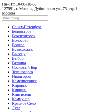
Пн–Пт: 10-00–18-00
127591, г. Москва, Дубнинская ул., 75, стр.1
Москва
Санкт-Петербург
Белоостров
Бокситогорск
Волосово
Волхов
Всеволожск
Высоцк
Выборг
Гатчина
Сосновый Бор
Зеленогорск
Ивангород
Каменногорск
Кировск
Кириши
Кингисепп
Коммунар
Красное Село
Луга