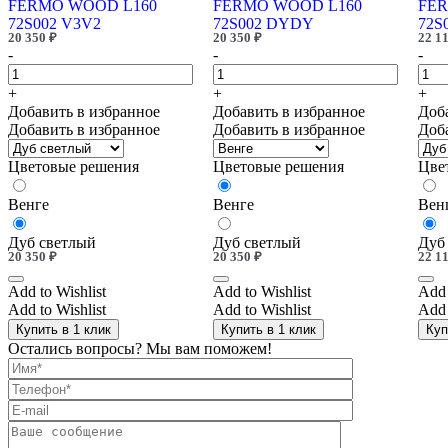
FERMO WOOD L160
FERMO WOOD L160
FER
72S002 V3V2
72S002 DYDY
72S
20 350
₽
20 350
₽
22 1
-
-
-
+
+
+
Добавить в избранное
Добавить в избранное
Доб
Добавить в избранное
Добавить в избранное
Доб
Цветовые решения
Цветовые решения
Цве
Венге
Венге
Вен
Дуб светлый
Дуб светлый
Дуб
20 350
₽
20 350
₽
22 1
Add to Wishlist
Add to Wishlist
Add 
Add to Wishlist
Add to Wishlist
Add 
Купить в 1 клик
Купить в 1 клик
Куп
Остались вопросы? Мы вам поможем!