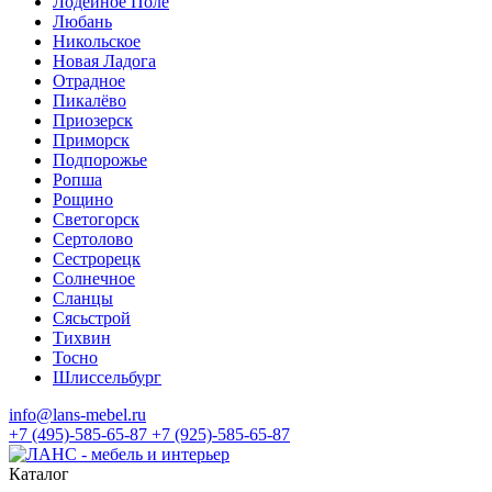
Лодейное Поле
Любань
Никольское
Новая Ладога
Отрадное
Пикалёво
Приозерск
Приморск
Подпорожье
Ропша
Рощино
Светогорск
Сертолово
Сестрорецк
Солнечное
Сланцы
Сясьстрой
Тихвин
Тосно
Шлиссельбург
info@lans-mebel.ru
+7 (495)-585-65-87
+7 (925)-585-65-87
Каталог