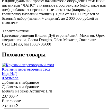
Индивидуальный проект начинается с обсуждения тематики:
дизайнеры “ЛАНС” учитывают пространство (офис, кафе или
дом), добавляют персональные элементы (например,
гравировку названий станций). Цена от 800 000 рублей за
базовый набор (панели + сиденья), до 2 000 000 рублей за
комплекс.
Характеристики
Цветовые решения
Вишня, Дуб европейский, Махагон, Орех
американский, Сосна Douglas, Эбен Макасар, Эвкалипт
Стол Ш/Г/В, мм
1800/750/600
Похожие товары
Круглый переговорный стол
Код: Н/Д
0
отзывов
Добавить в избранное
Добавить в избранное
Мебель на заказ
Артикул: Н/Д
237 000
₽
В наличии:
237 000
₽