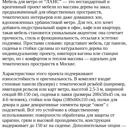
Мебель для метро от “ЛАНС” — это нестандартный и
креативный проект мебели из массива дерева на заказ,
предназначенный для общественных пространств,
тематических интерьеров или даже домашних зон,
вдохновленных урбанистикой метро. Для тех, кто хочет
добавить индустриальный шарм в офис, кафе или квартиру,
такая мебель становится уникальным акцентом: она сочетает
прочность, стиль и функциональность, отсылая к эстетике
подземки. Простыми словами: представьте мебель, где панели,
сиденья и стойки сделаны из натурального дерева по
индивидуальному проекту, имитируя вагоны или станции
метро, но с комфортом и теплом массива — идеально для
тематических пространств в Москве.
Характеристики этого проекта подчеркивают
износостойкость и оригинальность. В комплект входят
стеновые панели (буазери) с тематической резьбой (например,
имитация рельсов или карт метро, высотой 2,5-3 м, шириной
секций 80-150 см), сиденья и лавки (размеры 200x50x45 см, на
4-6 человек), стойки или бары (180x60x110 см), полки для
декора и даже декоративные элементы вроде “окон” с
подсветкой. Всё это устойчиво к общественному
использованию: поверхности обработаны для защиты от
царапин, грязи и высокой проходимости, конструкция
выдерживает до 150 кг на сиденье. Дополнительные опции —