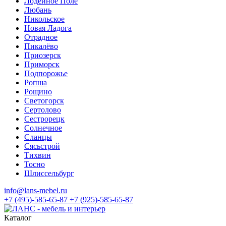
Лодейное Поле
Любань
Никольское
Новая Ладога
Отрадное
Пикалёво
Приозерск
Приморск
Подпорожье
Ропша
Рощино
Светогорск
Сертолово
Сестрорецк
Солнечное
Сланцы
Сясьстрой
Тихвин
Тосно
Шлиссельбург
info@lans-mebel.ru
+7 (495)-585-65-87
+7 (925)-585-65-87
Каталог