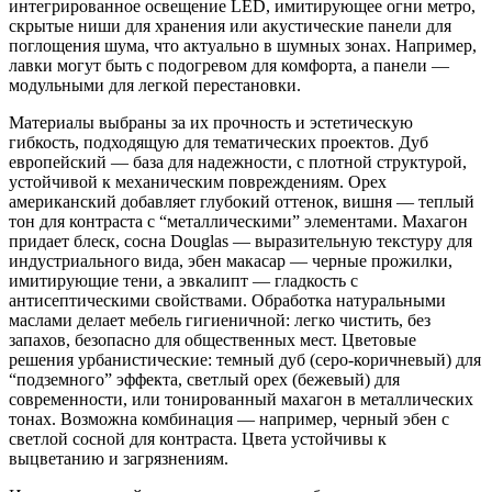
интегрированное освещение LED, имитирующее огни метро,
скрытые ниши для хранения или акустические панели для
поглощения шума, что актуально в шумных зонах. Например,
лавки могут быть с подогревом для комфорта, а панели —
модульными для легкой перестановки.
Материалы выбраны за их прочность и эстетическую
гибкость, подходящую для тематических проектов. Дуб
европейский — база для надежности, с плотной структурой,
устойчивой к механическим повреждениям. Орех
американский добавляет глубокий оттенок, вишня — теплый
тон для контраста с “металлическими” элементами. Махагон
придает блеск, сосна Douglas — выразительную текстуру для
индустриального вида, эбен макасар — черные прожилки,
имитирующие тени, а эвкалипт — гладкость с
антисептическими свойствами. Обработка натуральными
маслами делает мебель гигиеничной: легко чистить, без
запахов, безопасно для общественных мест. Цветовые
решения урбанистические: темный дуб (серо-коричневый) для
“подземного” эффекта, светлый орех (бежевый) для
современности, или тонированный махагон в металлических
тонах. Возможна комбинация — например, черный эбен с
светлой сосной для контраста. Цвета устойчивы к
выцветанию и загрязнениям.