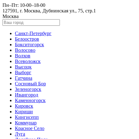
Пн–Пт: 10-00–18-00
127591, г. Москва, Дубнинская ул., 75, стр.1
Москва
Санкт-Петербург
Белоостров
Бокситогорск
Волосово
Волхов
Всеволожск
Высоцк
Выборг
Гатчина
Сосновый Бор
Зеленогорск
Ивангород
Каменногорск
Кировск
Кириши
Кингисепп
Коммунар
Красное Село
Луга