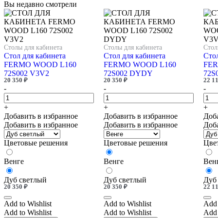
Вы недавно смотрели
Столы для кабинета
Столы для кабинета
Стол
Стол для кабинета
Стол для кабинета
Стол
FERMO WOOD L160
FERMO WOOD L160
FER
72S002 V3V2
72S002 DYDY
72S
20 350
₽
20 350
₽
22 1
-
-
-
+
+
+
Добавить в избранное
Добавить в избранное
Доб
Добавить в избранное
Добавить в избранное
Доб
Цветовые решения
Цветовые решения
Цве
Венге
Венге
Вен
Дуб светлый
Дуб светлый
Дуб
20 350
₽
20 350
₽
22 1
Add to Wishlist
Add to Wishlist
Add 
Add to Wishlist
Add to Wishlist
Add 