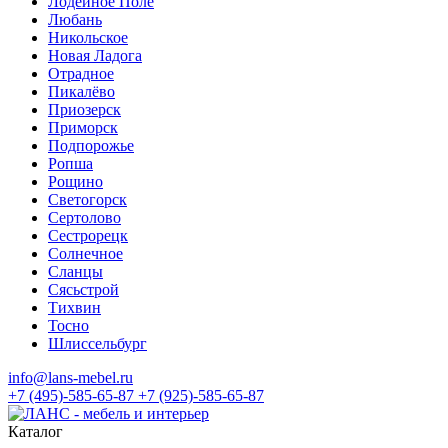
Лодейное Поле
Любань
Никольское
Новая Ладога
Отрадное
Пикалёво
Приозерск
Приморск
Подпорожье
Ропша
Рощино
Светогорск
Сертолово
Сестрорецк
Солнечное
Сланцы
Сясьстрой
Тихвин
Тосно
Шлиссельбург
info@lans-mebel.ru
+7 (495)-585-65-87
+7 (925)-585-65-87
Каталог