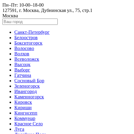
Пн–Пт: 10-00–18-00
127591, г. Москва, Дубнинская ул., 75, стр.1
Москва
Санкт-Петербург
Белоостров
Бокситогорск
Волосово
Волхов
Всеволожск
Высоцк
Выборг
Гатчина
Сосновый Бор
Зеленогорск
Ивангород
Каменногорск
Кировск
Кириши
Кингисепп
Коммунар
Красное Село
Луга