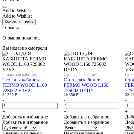
Add to Wishlist
Add to Wishlist
Купить в 1 клик
Отзывы
Отзывов пока нет.
Вы недавно смотрели
Столы для кабинета
Столы для кабинета
Стол
Стол для кабинета
Стол для кабинета
Стол
FERMO WOOD L160
FERMO WOOD L160
FER
72S002 V3V2
72S002 DYDY
72S
20 350
₽
20 350
₽
22 1
-
-
-
+
+
+
Добавить в избранное
Добавить в избранное
Доб
Добавить в избранное
Добавить в избранное
Доб
Цветовые решения
Цветовые решения
Цве