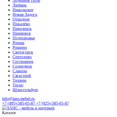
Лодейное Поле
Любань
Никольское
Новая Ладога
Отрадное
Пикалёво
Приозерск
Приморск
Подпорожье
Ропша
Рощино
Светогорск
Сертолово
Сестрорецк
Солнечное
Сланцы
Сясьстрой
Тихвин
Тосно
Шлиссельбург
info@lans-mebel.ru
+7 (495)-585-65-87
+7 (925)-585-65-87
Каталог