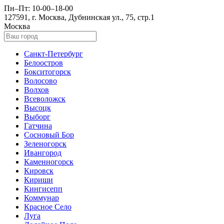
Пн–Пт: 10-00–18-00
127591, г. Москва, Дубнинская ул., 75, стр.1
Москва
Санкт-Петербург
Белоостров
Бокситогорск
Волосово
Волхов
Всеволожск
Высоцк
Выборг
Гатчина
Сосновый Бор
Зеленогорск
Ивангород
Каменногорск
Кировск
Кириши
Кингисепп
Коммунар
Красное Село
Луга