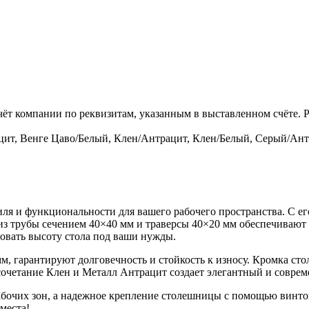
чёт компании по реквизитам, указанным в выставленном счёте.
цит, Венге Цаво/Белый, Клен/Антрацит, Клен/Белый, Серый/Ан
иля и функциональности для вашего рабочего пространства. С 
з трубы сечением 40×40 мм и траверсы 40×20 мм обеспечивают 
овать высоту стола под ваши нужды.
, гарантируют долговечность и стойкость к износу. Кромка ст
 сочетание Клен и Металл Антрацит создает элегантный и совре
бочих зон, а надежное крепление столешницы с помощью винтов
места!