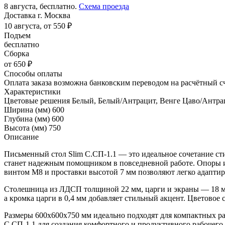
8 августа, бесплатно.
Схема проезда
Доставка г. Москва
10 августа, от 550 ₽
Подъем
бесплатно
Сборка
от 650 ₽
Способы оплаты
Оплата заказа возможна банковским переводом на расчётный с
Характеристики
Цветовые решения
Белый, Белый/Антрацит, Венге Цаво/Антра
Ширина (мм)
600
Глубина (мм)
600
Высота (мм)
750
Описание
Письменный стол Slim С.СП-1.1 — это идеальное сочетание ст
станет надежным помощником в повседневной работе. Опоры и
винтом М8 и проставки высотой 7 мм позволяют легко адаптир
Столешница из ЛДСП толщиной 22 мм, царги и экраны — 18 мм
а кромка царги в 0,4 мм добавляет стильный акцент. Цветовое
Размеры 600x600x750 мм идеально подходят для компактных ра
С.СП-1.1 для создания комфортного и продуктивного рабочего 