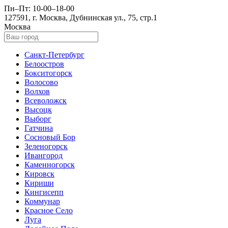
Пн–Пт: 10-00–18-00
127591, г. Москва, Дубнинская ул., 75, стр.1
Москва
Санкт-Петербург
Белоостров
Бокситогорск
Волосово
Волхов
Всеволожск
Высоцк
Выборг
Гатчина
Сосновый Бор
Зеленогорск
Ивангород
Каменногорск
Кировск
Кириши
Кингисепп
Коммунар
Красное Село
Луга