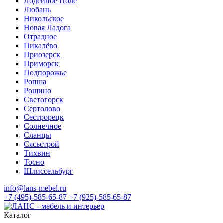
Лодейное Поле
Любань
Никольское
Новая Ладога
Отрадное
Пикалёво
Приозерск
Приморск
Подпорожье
Ропша
Рощино
Светогорск
Сертолово
Сестрорецк
Солнечное
Сланцы
Сясьстрой
Тихвин
Тосно
Шлиссельбург
info@lans-mebel.ru
+7 (495)-585-65-87
+7 (925)-585-65-87
Каталог