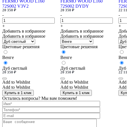
FERMO WOOD L160
FERMO WOOD L160
FER
72S002 V3V2
72S002 DYDY
72S
20 350
₽
20 350
₽
22 1
-
-
-
+
+
+
Добавить в избранное
Добавить в избранное
Доб
Добавить в избранное
Добавить в избранное
Доб
Цветовые решения
Цветовые решения
Цве
Венге
Венге
Вен
Дуб светлый
Дуб светлый
Дуб
20 350
₽
20 350
₽
22 1
Add to Wishlist
Add to Wishlist
Add 
Add to Wishlist
Add to Wishlist
Add 
Купить в 1 клик
Купить в 1 клик
Куп
Остались вопросы? Мы вам поможем!