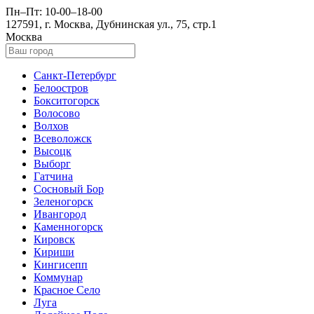
Пн–Пт: 10-00–18-00
127591, г. Москва, Дубнинская ул., 75, стр.1
Москва
Санкт-Петербург
Белоостров
Бокситогорск
Волосово
Волхов
Всеволожск
Высоцк
Выборг
Гатчина
Сосновый Бор
Зеленогорск
Ивангород
Каменногорск
Кировск
Кириши
Кингисепп
Коммунар
Красное Село
Луга