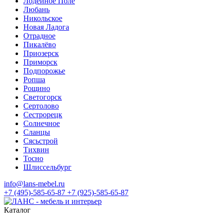
Лодейное Поле
Любань
Никольское
Новая Ладога
Отрадное
Пикалёво
Приозерск
Приморск
Подпорожье
Ропша
Рощино
Светогорск
Сертолово
Сестрорецк
Солнечное
Сланцы
Сясьстрой
Тихвин
Тосно
Шлиссельбург
info@lans-mebel.ru
+7 (495)-585-65-87
+7 (925)-585-65-87
Каталог